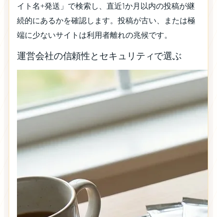
イト名+発送」で検索し、直近1か月以内の投稿が継
続的にあるかを確認します。投稿が古い、または極
端に少ないサイトは利用者離れの兆候です。
運営会社の信頼性とセキュリティで選ぶ