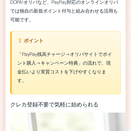
DOPA!オリパなど、PayPay対応のオンラインオリパ
では独自の新規ポイント付与と組み合わせる活用も
可能です。
ポイント
「PayPay残高チャージ→オリパサイトでポイ
ント購入→キャンペーン特典」の流れで、現
金払いより実質コストを下げやすくなりま
す。
クレカ登録不要で気軽に始められる