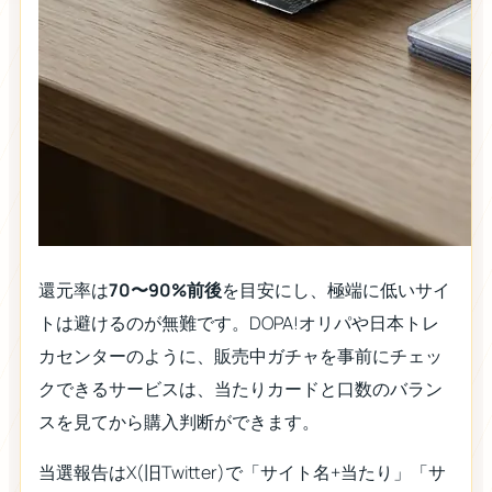
還元率は
70〜90%前後
を目安にし、極端に低いサイ
トは避けるのが無難です。DOPA!オリパや日本トレ
カセンターのように、販売中ガチャを事前にチェッ
クできるサービスは、当たりカードと口数のバラン
スを見てから購入判断ができます。
当選報告はX(旧Twitter)で「サイト名+当たり」「サ