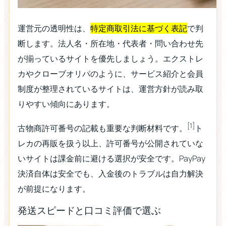
運営元の透明性は、
特定商取引法に基づく表記
で判
断します。法人名・所在地・代表者・問い合わせ先
が揃っているサイトを優先しましょう。エクストレ
カやクローブオリパのように、サービス紹介と会員
制度が整理されているサイトは、運営方針が読み取
りやすい傾向にあります。
[1]
古物商許可番号の記載も重要な判断材料です。
ト
レカの再販を扱う以上、許可番号が公開されていな
いサイトは課金前に避ける選択が安全です。PayPay
決済自体は安全でも、入金後のトラブルは自力解決
が前提になります。
発送スピードと口コミ評価で選ぶ