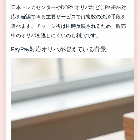
日本トレカセンターやDOPA!オリパなど、PayPay対
応を確認できる主要サービスでは複数の決済手段を
選べます。チャージ後は即時反映されるため、販売
中のオリパを逃しにくいのも利点です。
PayPay対応オリパが増えている背景