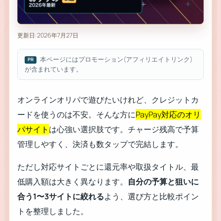
更新日:
2026年7月27日
本ページにはプロモーション(アフィリエイトリンク)
が含まれています。
オンラインオリパで遊びたいけれど、クレジットカ
ードを使うのは不安。そんな方に
PayPay対応のオリ
パサイト
は心強い選択肢です。チャージ残高で予算
管理しやすく、決済も数タップで完結します。
ただし対応サイトごとに還元率や取扱タイトル、最
低購入額は大きく異なります。
自分の予算と狙いに
合う1〜3サイトに絞れる
よう、選び方と比較ポイン
トを整理しました。