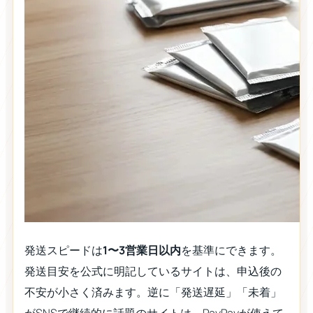
発送スピードは
1〜3営業日以内
を基準にできます。
発送目安を公式に明記しているサイトは、申込後の
不安が小さく済みます。逆に「発送遅延」「未着」
がSNSで継続的に話題のサイトは、PayPayが使えて