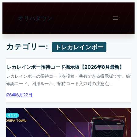
内
容
オリパタウン
を
ス
キ
ッ
カテゴリー:
トレカレインボー
プ
トレカレインボー招待コード掲示板【2026年8月最新】
トレカレインボーの招待コードを投稿・共有できる掲示板です。編集
部確認コード、利用ルール、招待コード入力時の注意点…
2026年6月22日