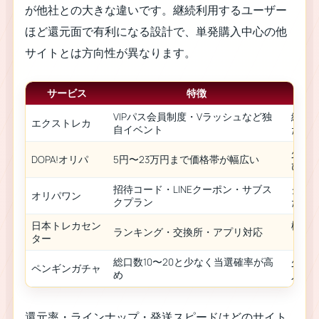
が他社との大きな違いです。継続利用するユーザー
ほど還元面で有利になる設計で、単発購入中心の他
サイトとは方向性が異なります。
サービス
特徴
VIPパス会員制度・Vラッシュなど独
継続
エクストレカ
自イベント
たい
少額
DOPA!オリパ
5円〜23万円まで価格帯が幅広い
びた
招待コード・LINEクーポン・サブス
クー
オリパワン
クプラン
たい
日本トレカセン
機能
ランキング・交換所・アプリ対応
ター
した
総口数10〜20と少なく当選確率が高
少口
ペンギンガチャ
め
人
還元率・ラインナップ・発送スピードはどのサイト