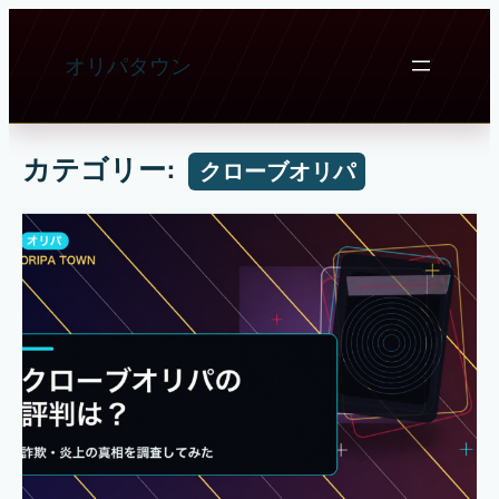
内
容
オリパタウン
を
ス
キ
ッ
カテゴリー:
クローブオリパ
プ