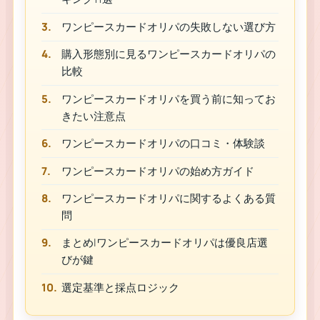
ワンピースカードオリパの失敗しない選び方
購入形態別に見るワンピースカードオリパの
比較
ワンピースカードオリパを買う前に知ってお
きたい注意点
ワンピースカードオリパの口コミ・体験談
ワンピースカードオリパの始め方ガイド
ワンピースカードオリパに関するよくある質
問
まとめ|ワンピースカードオリパは優良店選
びが鍵
選定基準と採点ロジック