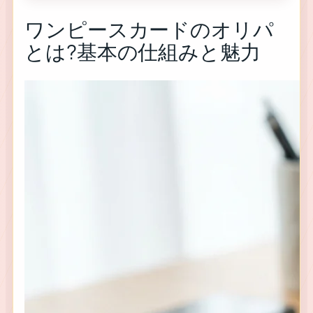
ワンピースカードのオリパ
とは?基本の仕組みと魅力