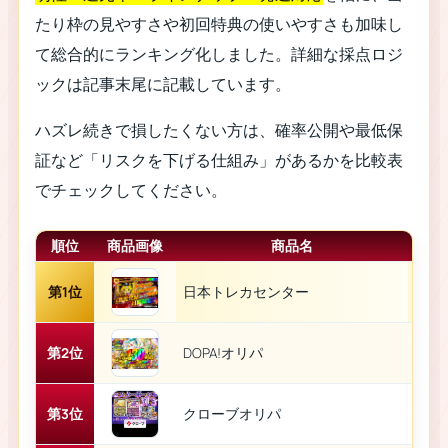
たり枠の見やすさや初回特典の使いやすさも加味し
て総合的にランキング化しました。詳細な採点ロジ
ックは記事末尾に記載しています。
ハズレ続きで損したくない方は、確率公開や最低保
証など「リスクを下げる仕組み」があるかを比較表
でチェックしてください。
順位
商品画像
商品名
第1位
日本トレカセンター
安心
第2位
DOPA!オリパ
派手
第3位
クローブオリパ
ライ