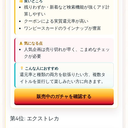
良いところ
残りわずか・新着など検索機能が強くアド計
算しやすい
クーポンによる実質還元率が高い
ワンピースカードのラインナップが豊富
気になる点
人気企画は売り切れが早く、こまめなチェッ
クが必要
こんな人におすすめ
還元率と種類の両方を欲張りたい方、複数タ
イトルを並行して楽しみたい方に向きます。
販売中のガチャを確認する
第4位: エクストレカ