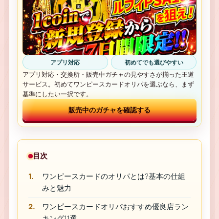
アプリ対応
初めてでも選びやすい
アプリ対応・交換所・販売中ガチャの見やすさが揃った王道
サービス。初めてワンピースカードオリパを選ぶなら、まず
基準にしたい一択です。
販売中のガチャを確認する
目次
ワンピースカードのオリパとは?基本の仕組
みと魅力
ワンピースカードオリパおすすめ優良店ラン
キング11選