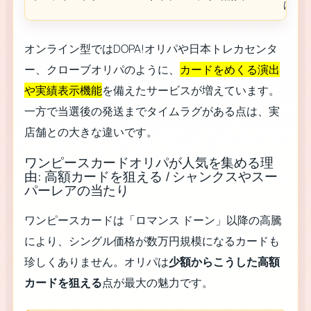
は後
オンライン型ではDOPA!オリパや日本トレカセンタ
ー、クローブオリパのように、
カードをめくる演出
や実績表示機能
を備えたサービスが増えています。
一方で当選後の発送までタイムラグがある点は、実
店舗との大きな違いです。
ワンピースカードオリパが人気を集める理
由: 高額カードを狙える / シャンクスやスー
パーレアの当たり
ワンピースカードは「ロマンス ドーン」以降の高騰
により、シングル価格が数万円規模になるカードも
珍しくありません。オリパは
少額からこうした高額
カードを狙える
点が最大の魅力です。