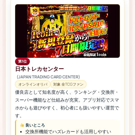
第1位
日本トレカセンター
(JAPAN TRADING CARD CENTER)
オンラインオリパ
対象 全TCGファン
優良店として知名度が高く、ランキング・交換所・
スーパー機能など仕組みが充実。アプリ対応でスマ
ホからも遊びやすく、初心者にも扱いやすい運営で
す。
良いところ
交換所機能でハズレカードも活用しやすい