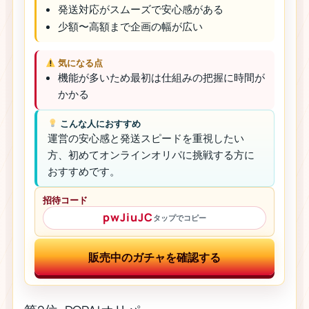
発送対応がスムーズで安心感がある
少額〜高額まで企画の幅が広い
気になる点
機能が多いため最初は仕組みの把握に時間が
かかる
こんな人におすすめ
運営の安心感と発送スピードを重視したい
方、初めてオンラインオリパに挑戦する方に
おすすめです。
招待コード
pwJiuJC
タップでコピー
販売中のガチャを確認する