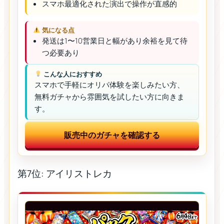
スマホ最適化された演出で操作が直感的
気になる点
発送は1〜10営業日と幅があり余裕を見て待
つ必要あり
こんな人におすすめ
スマホで手軽にオリパ体験を楽しみたい方、
無料ガチャから雰囲気を試したい方に向きま
す。
販売中のガチャを確認する
第7位: アイリストレカ