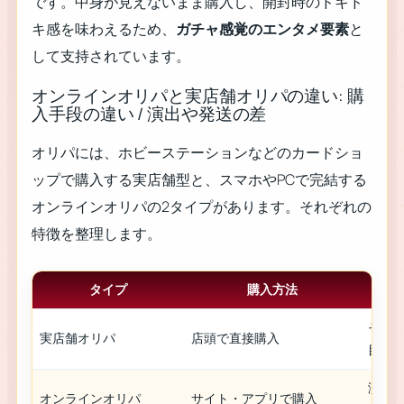
です。中身が見えないまま購入し、開封時のドキド
キ感を味わえるため、
ガチャ感覚のエンタメ要素
と
して支持されています。
オンラインオリパと実店舗オリパの違い: 購
入手段の違い / 演出や発送の差
オリパには、ホビーステーションなどのカードショ
ップで購入する実店舗型と、スマホやPCで完結する
オンラインオリパの2タイプがあります。それぞれの
特徴を整理します。
タイプ
購入方法
その場
実店舗オリパ
店頭で直接購入
目で
演出付
オンラインオリパ
サイト・アプリで購入