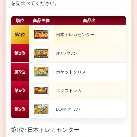
を見比べてください。
順位
商品画像
商品名
第1位
日本トレカセンター
豊富
第2位
オリパワン
特典
第3位
ポケットクロス
新規
第4位
エクストレカ
VI
第5位
DOPA!オリパ
低額
第1位: 日本トレカセンター