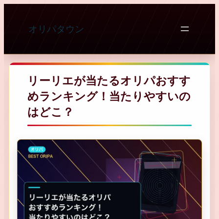
内
容
オリパタウン
を
ス
キ
ッ
リーリエが当たるオリパおすす
プ
めランキング！当たりやすいの
はどこ？