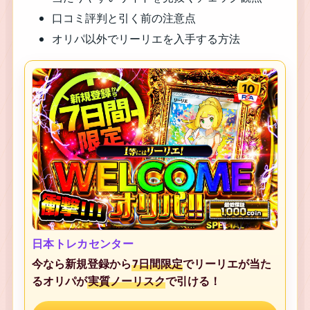
口コミ評判と引く前の注意点
オリパ以外でリーリエを入手する方法
日本トレカセンター
今なら新規登録から
7日間限定
でリーリエが当た
るオリパが
実質ノーリスク
で引ける！