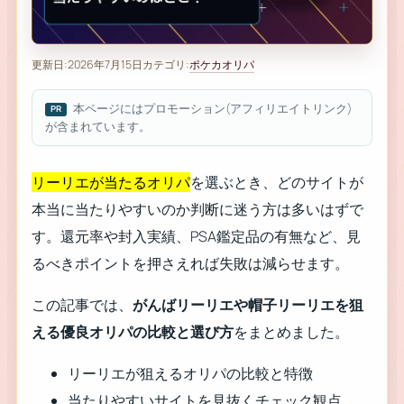
更新日:
2026年7月15日
カテゴリ:
ポケカオリパ
本ページにはプロモーション(アフィリエイトリンク)
が含まれています。
リーリエが当たるオリパ
を選ぶとき、どのサイトが
本当に当たりやすいのか判断に迷う方は多いはずで
す。還元率や封入実績、PSA鑑定品の有無など、見
るべきポイントを押さえれば失敗は減らせます。
この記事では、
がんばリーリエや帽子リーリエを狙
える優良オリパの比較と選び方
をまとめました。
リーリエが狙えるオリパの比較と特徴
当たりやすいサイトを見抜くチェック観点