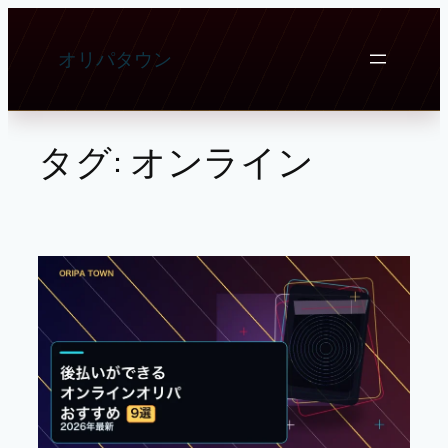
内
容
オリパタウン
を
ス
キ
ッ
タグ:
オンライン
プ